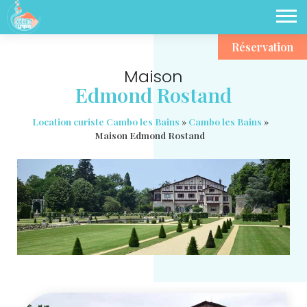
Réservation
Maison
Edmond Rostand
Location curiste Cambo les Bains
»
Cambo les Bains
»
Maison Edmond Rostand