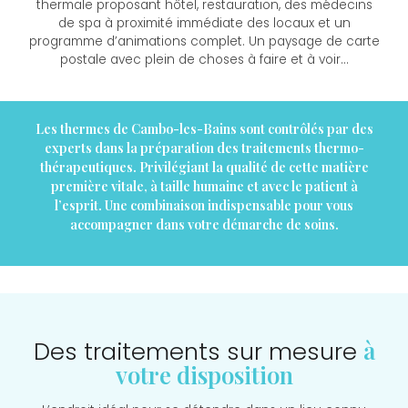
thermale proposant hôtel, restauration, des médecins
de spa à proximité immédiate des locaux et un
programme d’animations complet. Un paysage de carte
postale avec plein de choses à faire et à voir…
Les
thermes de Cambo-les-Bains
sont contrôlés par des
experts dans la préparation des traitements thermo-
thérapeutiques. Privilégiant la qualité de cette matière
première vitale, à taille humaine et avec le patient à
l’esprit. Une combinaison indispensable pour vous
accompagner dans votre démarche de soins.
à
Des traitements sur mesure
votre disposition