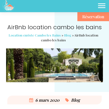
Réservation
AirBnb location cambo les bains
Location curiste Cambo les Bains
»
Blog
»
AirBnb location
cambo les bains
6 mars 2020
Blog